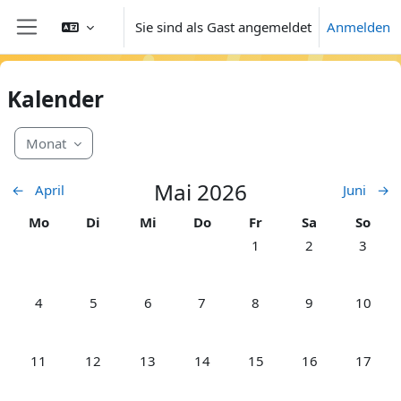
Zum Hauptinhalt
Sie sind als Gast angemeldet
Anmelden
Website-Übersicht
Kalender
Monat
Mai 2026
←
April
Juni
→
Montag
Dienstag
Mittwoch
Donnerstag
Freitag
Samstag
Sonnt
Mo
Di
Mi
Do
Fr
Sa
So
Keine Termine, Freitag, 1.
Keine Termine, S
Keine Te
1
2
3
Keine Termine, Montag, 4. Mai
Keine Termine, Dienstag, 5. Mai
Keine Termine, Mittwoch, 6. Mai
Keine Termine, Donnerstag, 7. Mai
Keine Termine, Freitag, 8.
Keine Termine, S
Keine Te
4
5
6
7
8
9
10
Keine Termine, Montag, 11. Mai
Keine Termine, Dienstag, 12. Mai
Keine Termine, Mittwoch, 13. Mai
Keine Termine, Donnerstag, 14. M
Keine Termine, Freitag, 1
Keine Termine, S
Keine Te
11
12
13
14
15
16
17